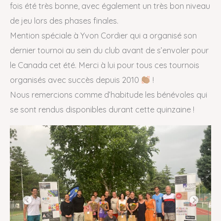
fois été très bonne, avec également un très bon niveau
de jeu lors des phases finales.
Mention spéciale à Yvon Cordier qui a organisé son
dernier tournoi au sein du club avant de s’envoler pour
le Canada cet été. Merci à lui pour tous ces tournois
organisés avec succès depuis 2010
!
Nous remercions comme d’habitude les bénévoles qui
se sont rendus disponibles durant cette quinzaine !