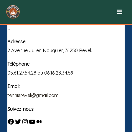
Aller
au
Contactez-Nous
contenu
…
Adresse
:
2 Avenue Julien Nouguier, 31250 Revel.
Téléphone
:
05.61.27.54.28 ou 06.16.28.34.59
Email
:
tennisrevel@gmail.com
Suivez-nous
:
Facebook
Twitter
Instagram
YouTube
Medium